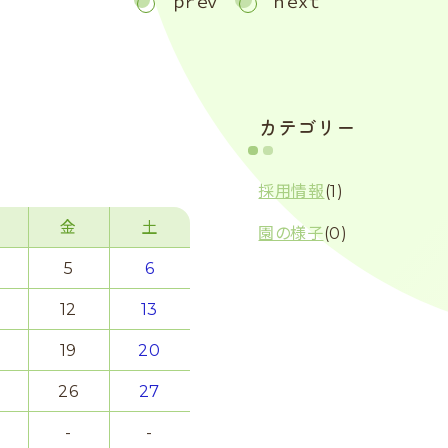
ｐｒｅｖ
ｎｅｘｔ
カテゴリー
採用情報
(1)
金
土
園の様子
(0)
5
6
12
13
19
20
26
27
-
-