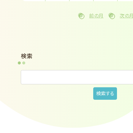
前の月
次の
検索